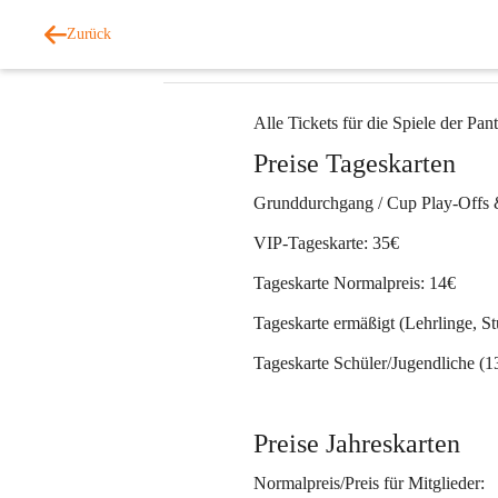
Tickets Superliga 2025/26
Zurück
Panthers Fürstenfeld
7. Nov. 2025
Alle Tickets für die Spiele der Pan
Preise Tageskarten
Grunddurchgang / Cup Play-Offs 
VIP-Tageskarte:
 35€
Tageskarte Normalpreis: 
14€
Tageskarte ermäßigt
 (Lehrlinge, S
Tageskarte Schüler/Jugendliche 
(1
Preise Jahreskarten
Normalpreis/Preis für Mitglieder: