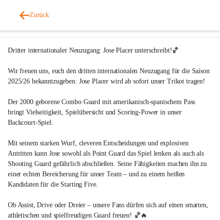
Panthers Fürstenfeld
Zurück
vor 1 Jahr
Dritter internationaler Neuzugang: Jose Placer unterschreibt!🏀
Wir freuen uns, euch den dritten internationalen Neuzugang für die Saison 
2025/26 bekanntzugeben: Jose Placer wird ab sofort unser Trikot tragen!
Der 2000 geborene Combo Guard mit amerikanisch-spanischem Pass 
bringt Vielseitigkeit, Spielübersicht und Scoring-Power in unser 
Backcourt-Spiel.
Mit seinem starken Wurf, cleveren Entscheidungen und explosiven 
Antritten kann Jose sowohl als Point Guard das Spiel lenken als auch als 
Shooting Guard gefährlich abschließen. Seine Fähigkeiten machen ihn zu 
einer echten Bereicherung für unser Team – und zu einem heißen 
Kandidaten für die Starting Five.
Ob Assist, Drive oder Dreier – unsere Fans dürfen sich auf einen smarten, 
athletischen und spielfreudigen Guard freuen! 🏀🔥